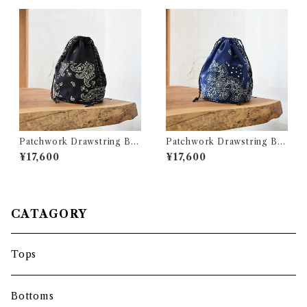
Patchwork Drawstring Ba
Patchwork Drawstring Ba
g C/# BLACK
g C/# NAVY
¥17,600
¥17,600
CATAGORY
Tops
Bottoms