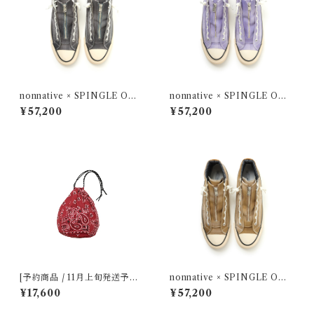
nonnative × SPINGLE OM
nonnative × SPINGLE OM
BRE CHECK by Rafu < GR
BRE CHECK by Rafu < LIL
¥57,200
¥57,200
AY >
AC >
[予約商品 / 11月上旬発送予定]
nonnative × SPINGLE OM
CFN Malik / M3R Drawstri
BRE CHECK by Rafu < BEI
¥17,600
¥57,200
ng Bag
GE >