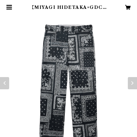
【MIYAGI HIDETAKA×GDC】
Big Chino pants / BLACK | M
IYAGIHIDETAKA