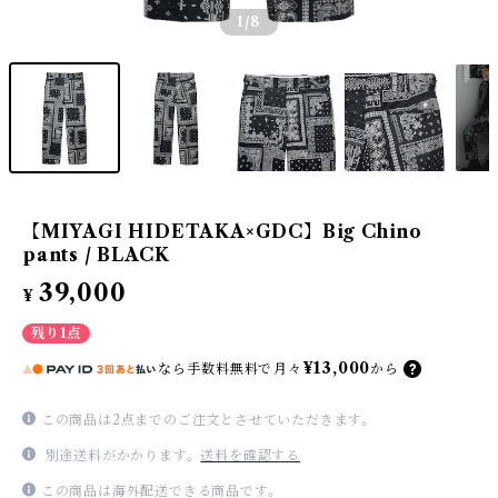
1
/8
【MIYAGI HIDETAKA×GDC】Big Chino
pants / BLACK
39,000
¥
残り1点
¥13,000
なら
手数料無料で
月々
から
この商品は2点までのご注文とさせていただきます。
別途送料がかかります。
送料を確認する
この商品は海外配送できる商品です。