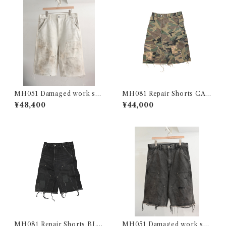
MH051 Damaged work sho
MH081 Repair Shorts CA
rts / WHITE
MO
¥48,400
¥44,000
MH081 Repair Shorts BLA
MH051 Damaged work sho