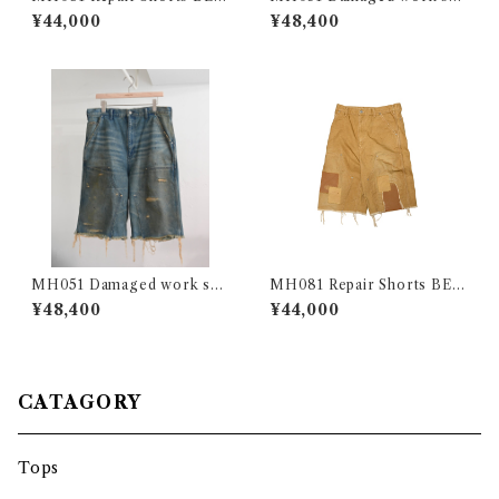
CK
rts / BLACK DENIM
¥44,000
¥48,400
MH051 Damaged work sho
MH081 Repair Shorts BEI
rts / DENIM
GE
¥48,400
¥44,000
CATAGORY
Tops